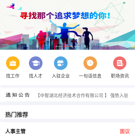
找工作
找人才
入驻企业
一句话信息
职场资讯
颜剑敏 发布 [预算员和实习预算员 ] 招聘信息
【湖北清雅门业股份有限公司】 强势入驻
【中智湖北经济技术合作有限公司 】 强势入驻
【荆州市福进门商贸有限公司 】 强势入驻
【荆州点睛智业营销策划广告有限公司 】 强势入驻
【京山华贝实业投资有限公司 】 强势入驻
热门推荐
王丽娟 发布 [人事主管 ] 招聘信息
人事 发布 [c++高级软件工程师 ] 招聘信息
黄先生 发布 [跆拳道馆长 ] 招聘信息
人事主管
面议