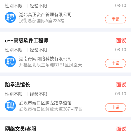
徐小姐 发布 [网络文员/客服 ] 招聘信息
08-10
性别不限
经验不限
颜剑敏 发布 [预算员和实习预算员 ] 招聘信息
【湖北清雅门业股份有限公司】 强势入驻
湖北高正资产管理有限公司
申请
汉街总部国际A座23A楼
c++高级软件工程师
面议
08-10
性别不限
经验不限
湖南奇网网络科技有限公司
申请
开福区北辰三角洲B1E1区凤凰天街苑1栋16025
跆拳道馆长
面议
08-10
性别不限
经验不限
武汉市硚口区腾龙跆拳道馆
申请
武汉市桥口区解放大道387号南国西汇城市广场三层V353
网络文员/客服
面议