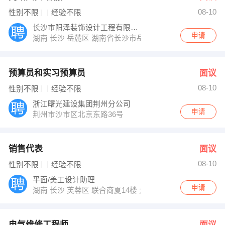
08-10
性别不限
经验不限
长沙市阳泽装饰设计工程有限公司
申请
湖南 长沙 岳麓区 湖南省长沙市岳麓区合能洋湖公馆
预算员和实习预算员
面议
08-10
性别不限
经验不限
浙江曙光建设集团荆州分公司
申请
荆州市沙市区北京东路36号
销售代表
面议
08-10
性别不限
经验不限
平面/美工设计助理
申请
湖南 长沙 芙蓉区 联合商夏14楼 大千装饰公司
电气维修工程师
面议