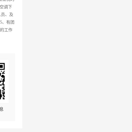
空调下
人员、及
5、有团
极的工作
息