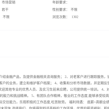
：
市场营销
年龄要求：
：
若干
性别要求：
不限
：
不限
浏览次数：
1302
介绍金融产品，及提供金融相关咨询服务； 2、对老客户进行跟踪服务，
客户的业务，建立和维护客户档案； 4、收集和分析市场数据，并定期反馈
，欢迎其他专业的优秀人员、及实习生前来应聘，公司提供统一培训。 4、
的毅力和挑战精神。 5、有团队合作精神，敬业的工作态度,能够承受较
际交往能力，乐观积极的工作态度,吃苦耐劳。 福利待遇： 底薪+高额业
 周末双休 选择我们，你将得到舒适高档的工作环境，优厚的薪资福利，积