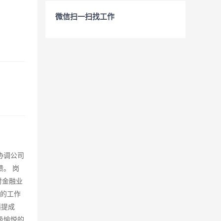
微信扫一扫找工作
协调公司
。 岗
对金融业
高的工作
绩提成
极愉悦的