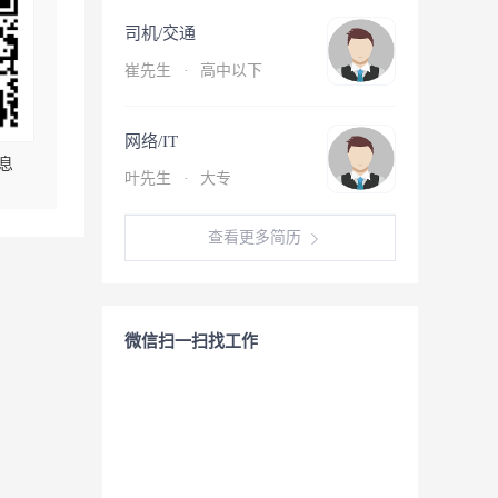
司机/交通
崔先生
·
高中以下
网络/IT
息
叶先生
·
大专
查看更多简历
微信扫一扫找工作